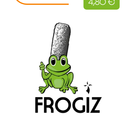
4,80
€