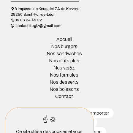
8 Impasse de Keraudel ZA de Kervent
29250 Saint-Pol-de-Léon
09 86 24 45 32
contact.frogiz@gmail.com
Accueil
Nos burgers
Nos sandwiches
Nos p'tits plus
Nos vegiz
Nos formules
Nos desserts
Nos boissons
Contact
restaurant
burger
burger à emporter
sandwichs
sandwicherie
Ce site utilise des cookies et vous
salade à emporter
burger maison