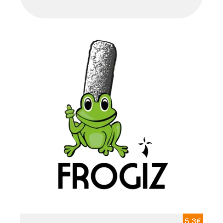
5.3
€