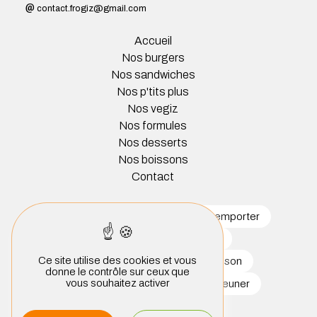
contact.frogiz@gmail.com
Accueil
Nos burgers
Nos sandwiches
Nos p'tits plus
Nos vegiz
Nos formules
Nos desserts
Nos boissons
Contact
restaurant
burger
burger à emporter
sandwichs
sandwicherie
Ce site utilise des cookies et vous
salade à emporter
burger maison
donne le contrôle sur ceux que
vous souhaitez activer
restauration rapide
formule déjeuner