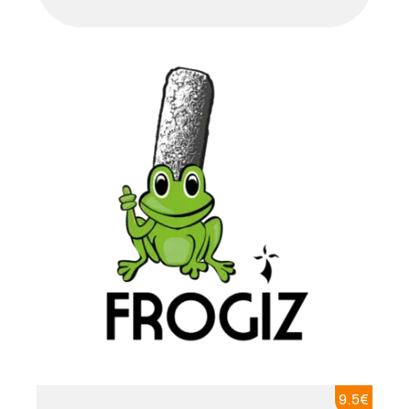
9.5
€