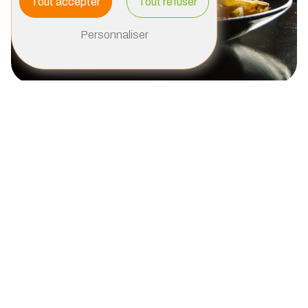
Tout accepter
Tout refuser
Personnaliser
La sandwicherie à Plouzévédé : l'art de la gastronomie
rapide
Dans la charmante ville de Plouzévédé, les amateurs de
bonne cuisine rapide se retrouvent tous à la sandwicherie
Frogiz, un établissement incontournable situé à 8 Impasse
de Keraudel ZA de Kervent 29250 Saint-Pol-de-Léon.
Cette adresse est devenue le repère des gourmands en
quête de saveurs authentiques et de recettes originales.
Une diversité de choix pour tous les goûts