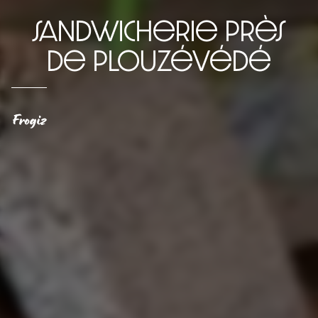
sandwicherie près
de Plouzévédé
Frogiz