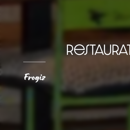
restaura
Frogiz