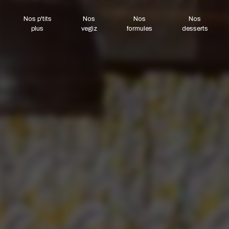
Nos p'tits
Nos
Nos
Nos
plus
vegiz
formules
desserts