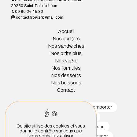
29250 Saint-Pol-de-Léon
09 86 24 45 32
contact.frogiz@gmail.com
Accueil
Nos burgers
Nos sandwiches
Nos p'tits plus
Nos vegiz
Nos formules
Nos desserts
Nos boissons
Contact
restaurant
burger
burger à emporter
sandwichs
sandwicherie
Ce site utilise des cookies et vous
salade à emporter
burger maison
donne le contrôle sur ceux que
vous souhaitez activer
restauration rapide
formule déjeuner