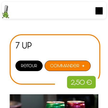
Panneau de gestion des cookies
7 up
Retour
Commander
2,50
€