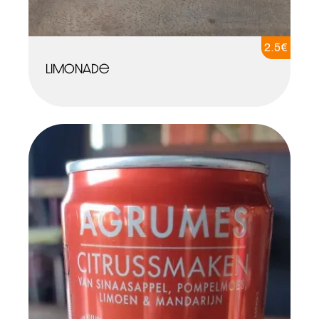
2.5
€
Limonade