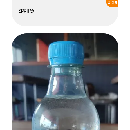
2.5
€
Sprite