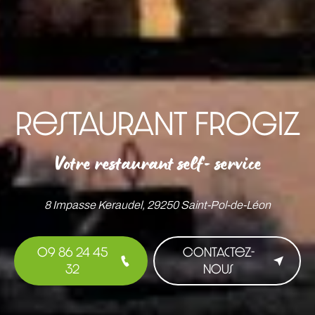
Restaurant Frogiz
Votre restaurant self- service
8 Impasse Keraudel, 29250 Saint-Pol-de-Léon
09 86 24 45
Contactez-
32
nous